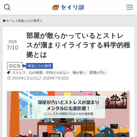
ホーム
家族と心の整理
部屋が散らかっているとストレ
2026
スが溜まりイライラする科学的根
7/10
拠とは
広告
家族と心の整理
ストレス
心の状態
片付けられない
物が多い
部屋が汚い
2025年1月13日
2026年7月10日